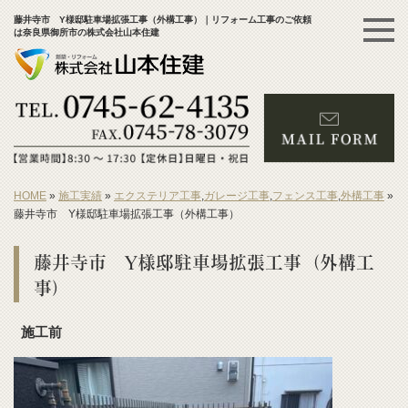
藤井寺市 Y様邸駐車場拡張工事（外構工事）｜リフォーム工事のご依頼
は奈良県御所市の株式会社山本住建
HOME
»
施工実績
»
エクステリア工事
,
ガレージ工事
,
フェンス工事
,
外構工事
»
藤井寺市 Y様邸駐車場拡張工事（外構工事）
藤井寺市 Y様邸駐車場拡張工事（外構工
事）
施工前