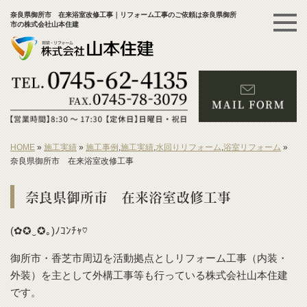
奈良県御所市 在来浴室改修工事｜リフォーム工事のご依頼は奈良県御所
市の株式会社山本住建
HOME
»
施工実績
»
施工事例
,
施工実績
,
水回りリフォーム
,
浴室リフォーム
»
奈良県御所市 在来浴室改修工事
奈良県御所市 在来浴室改修工事
(✿✪‿✪｡)ﾉｺﾝﾁｬ♡
御所市・香芝市周辺を活動拠点としリフォーム工事（内装・
外装）を主として外構工事等も行っている株式会社山本住建
です。