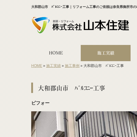
大和郡山市 ﾊﾞﾙｺﾆｰ工事｜リフォーム工事のご依頼は奈良県御所市
HOME
施工実績
HOME
»
施工実績
»
施工事例
»
大和郡山市 ﾊﾞﾙｺﾆｰ工事
大和郡山市 ﾊﾞﾙｺﾆｰ工事
ビフォー