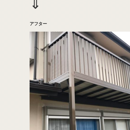
⇓
アフター